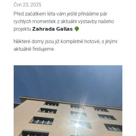
Čvn 23, 2025
Před začátkem léta vám ještě přinášíme pár
rychlých momentek z aktuální výstavby našeho
projektu 𝗭𝗮𝗵𝗿𝗮𝗱𝗮 𝗚𝗮𝗹𝗹𝗮𝘀.
Některé domy jsou již kompletně hotové, s jinými
aktuálně finišujeme.