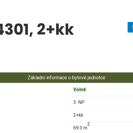
4301, 2+kk
Základní informace o bytové jednotce
Volné
3. NP
2+kk
2
69.3 m