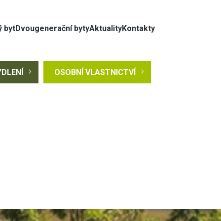
 byt
Dvougenerační byty
Aktuality
Kontakty
YDLENÍ
5
OSOBNÍ VLASTNICTVÍ
5