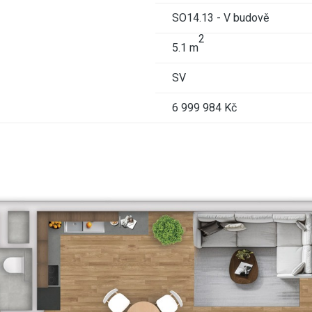
SO14.13 - V budově
2
5.1 m
SV
6 999 984 Kč