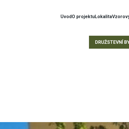
Úvod
O projektu
Lokalita
Vzorový
DRUŽSTEVNÍ B