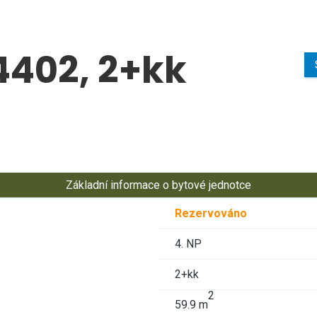
 4402, 2+kk
Základní informace o bytové jednotce
Rezervováno
4. NP
2+kk
2
59.9 m