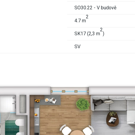
SO30.22 - V budově
2
4.7 m
2
SK17 (2,3 m
)
SV