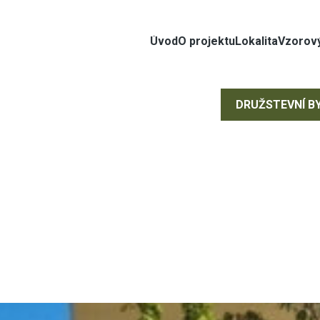
Úvod
O projektu
Lokalita
Vzorový
DRUŽSTEVNÍ B