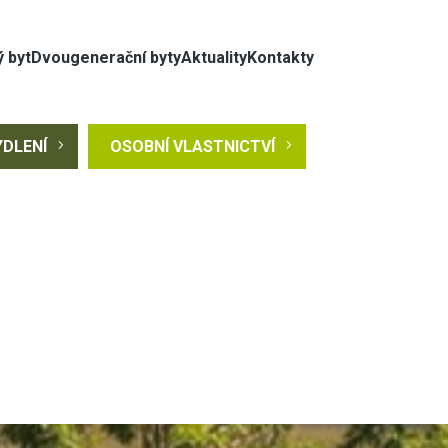
 byt
Dvougenerační byty
Aktuality
Kontakty
YDLENÍ
5
OSOBNÍ VLASTNICTVÍ
5