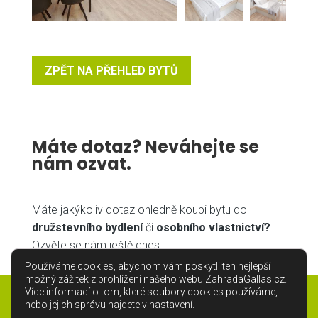
ZPĚT NA PŘEHLED BYTŮ
Máte dotaz? Neváhejte se
nám ozvat.
Máte jakýkoliv dotaz ohledně koupi bytu do
družstevního bydlení
či
osobního vlastnictví?
Ozvěte se nám ještě dnes.
Používáme cookies, abychom vám poskytli ten nejlepší
možný zážitek z prohlížení našeho webu ZahradaGallas.cz.
Více informací o tom, které soubory cookies používáme,
Kontaktujte nás
nebo jejich správu najdete v
nastavení
.