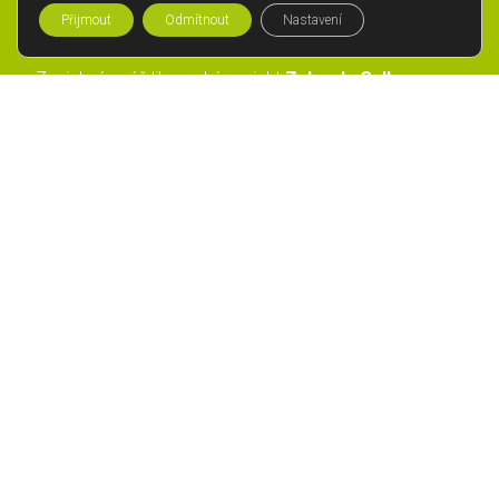
Přijmout
Odmítnout
Nastavení
Zaujal vás náš liberecký projekt
Zahrada Gallas
a
máte nějaké
dotazy
či
otázky
, na které jste na
našich stránkách nenašli odpověď?
Pošlete nám svůj dotaz prostřednictvím
formuláře.
Obratem se vám ozveme.

Osobní vlastnictví