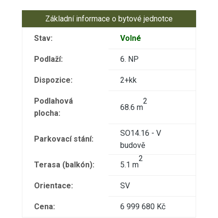
Základní informace o bytové jednotce
Stav:
Volné
Podlaží:
6. NP
Dispozice:
2+kk
Podlahová
2
68.6 m
plocha:
SO14.16 - V
Parkovací stání:
budově
2
Terasa (balkón):
5.1 m
Orientace:
SV
Cena:
6 999 680 Kč